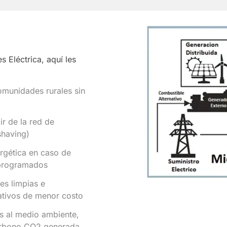
 Eléctrica, aquí les
omunidades rurales sin
r de la red de
shaving)
ergética en caso de
 programados
es limpias e
ativos de menor costo
s al medio ambiente,
carbono CO2 generada