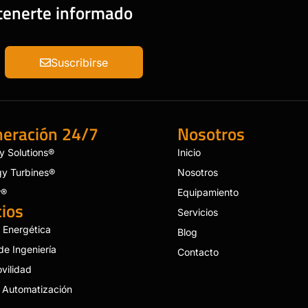
ntenerte informado
Suscribirse
eración 24/7
Nosotros
y Solutions®
Inicio
gy Turbines®
Nosotros
r®
Equipamiento
cios
Servicios
a Energética
Blog
de Ingeniería
Contacto
vilidad
Automatización