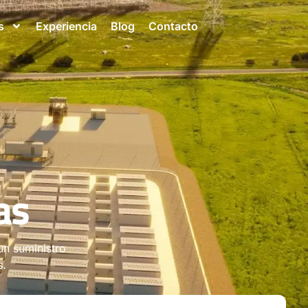
s
Experiencia
Blog
Contacto
as
un suministro
s.