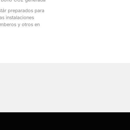
stár preparados para
as instalaciones
omberos y otros en