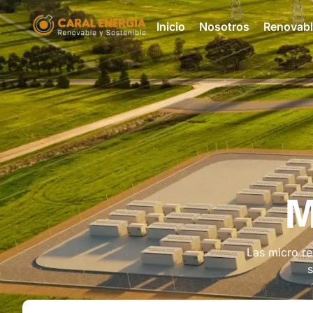
Inicio
Nosotros
Renovab
M
Las micro re
s