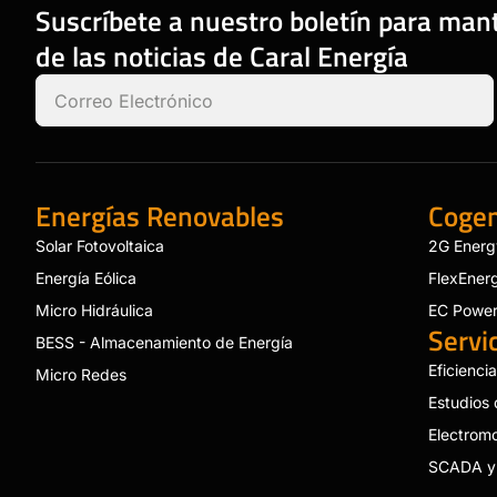
Suscríbete a nuestro boletín para ma
de las noticias de Caral Energía
Energías Renovables
Cogen
Solar Fotovoltaica
2G Energ
Energía Eólica
FlexEner
Micro Hidráulica
EC Powe
Servi
BESS - Almacenamiento de Energía
Eficienci
Micro Redes
Estudios 
Electromo
SCADA y 