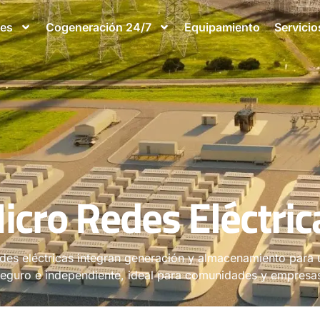
les
Cogeneración 24/7
Equipamiento
Servicio
icro Redes Eléctric
des eléctricas integran generación y almacenamiento para 
eguro e independiente, ideal para comunidades y empresa